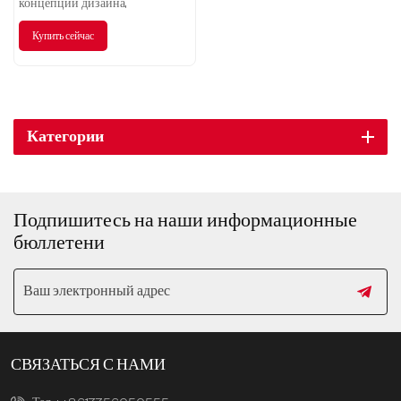
концепции дизайна,
превосходным характеристикам
Купить сейчас
и богатому технологическому
оснащению эта модель подарит
вам беспрецедентные
впечатления от путешествия.
Категории
Подпишитесь на наши информационные
бюллетени
СВЯЗАТЬСЯ С НАМИ