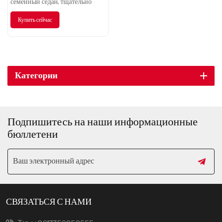
семейный седан, тщательно
созданный компанией Geely
Купить сейчас
Auto, завоевавший широкое
признание на рынке благодаря
отличным экономическим
характеристикам, стильному
дизайну и надежности.
Категории
Подпишитесь на наши информационные
бюллетени
СВЯЗАТЬСЯ С НАМИ