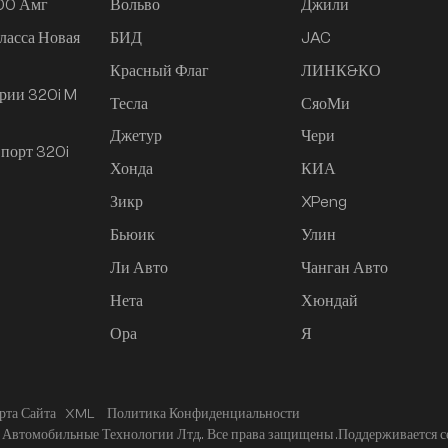
200 Амг
Вольво
Джили
ласса Новая
БИД
JAC
Красный Флаг
ЛИНК&КО
рии 320i M
Тесла
СяоМи
Джетур
Чери
порт 320i
Хонда
КИА
Зикр
XPeng
Бьюик
Улин
Ли Авто
Чанган Авто
Нета
Хюндай
Ора
Я
рта Сайта
XML
Политика Конфиденциальности
Автомобильные Технологии Лтд.. Все права защищены .
Поддерживается с