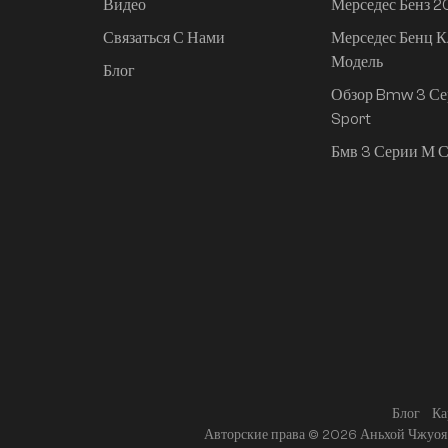
Видео
Мерседес Бенз 
Связаться С Нами
Мерседес Бенц К
Mi SU7 2024, 830 км,
Модель
задний привод,
Блог
сверхдолгий срок
Обзор Bmw 3 Се
службы,
Sport
интеллектуальное
Бмв 3 Серии М С
вождение высокого
класса, версия Pro
Блог
Ка
Авторские права © 2026 Аньхой Чжуоя 