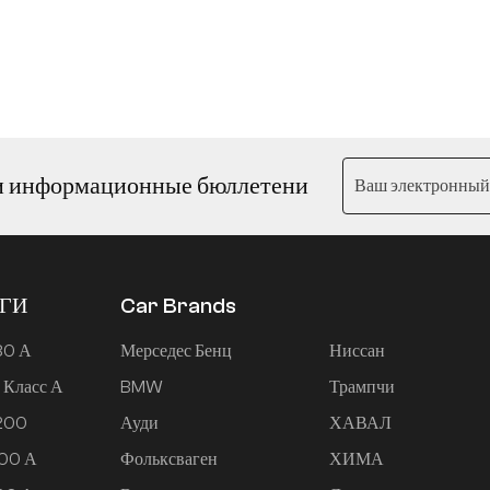
и информационные бюллетени
ЕГИ
Car Brands
80 А
Мерседес Бенц
Ниссан
 Класс А
BMW
Трампчи
 200
Ауди
ХАВАЛ
200 А
Фольксваген
ХИМА