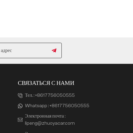
СВЯЗАТЬСЯ С НАМИ
Тел. :
+8617756050555
Whatsapp :
+8617756050555
Электронная почта :
lipeng@zhuoyacar.com