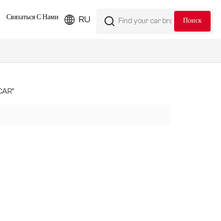
Связаться С Нами
RU
CAR"