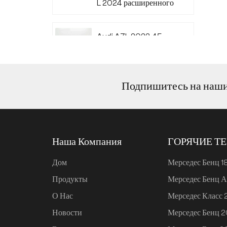
L 2024 расширенного
диапазона 220
Audi A7L 2022 45
TFSI quattro S-line
Wind Knight
Подпишитесь на наш
Ли Авто L6 2024
Макс.
Наша Компания
ГОРЯЧИЕ Т
Ли Авто L6 2024 Про
Дом
Мерседес Бенц 1
Продукты
Мерседес Бенц А
Mi SU7 2024, 700 км,
О Нас
Мерседес Класс
задний привод,
дальнобойная версия
Новости
Мерседес Бенц 
для умного вождения