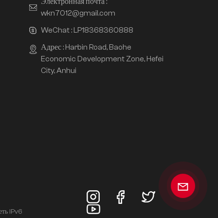
Электронная почта :
wkn7012@gmail.com
WeChat :
LP18368360888
Адрес : Harbin Road, Baohe
Economic Development Zone, Hefei
City, Anhui
еть IPv6