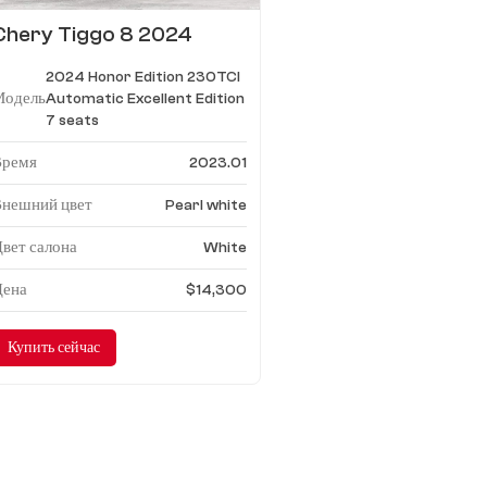
Chery Tiggo 8 2024
Honor Edition 230 TCI
2024 Honor Edition 230TCI
Автоматическая версия
Модель
Automatic Excellent Edition
Excellent Edition 7 мест
7 seats
Время
2023.01
Внешний цвет
Pearl white
вет салона
White
Цена
$14,300
Купить сейчас