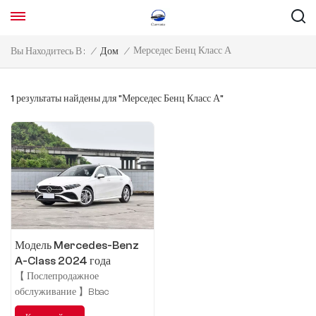
Мерседес Бенц Класс А
Вы Находитесь В :
/
Дом
/
1 результаты найдены для "Мерседес Бенц Класс А"
Модель Mercedes-Benz
A-Class 2024 года
изменена на A 180 L
【 Послепродажное
обслуживание 】Bbac
обеспечивает комплексное