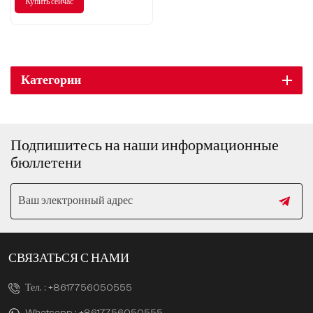
Купить сейчас
модернизирована, чтобы
подарить вам беспрецедентные
впечатления от вождения.
Категории
Подпишитесь на наши информационные
бюллетени
СВЯЗАТЬСЯ С НАМИ
Тел. :
+8617756050555
Whatsapp :
+8617756050555