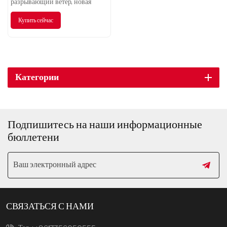
310
разрывающий ветер, новая
глава безопасного
Купить сейчас
интеллектуального вождения.
Категории
Подпишитесь на наши информационные
бюллетени
СВЯЗАТЬСЯ С НАМИ