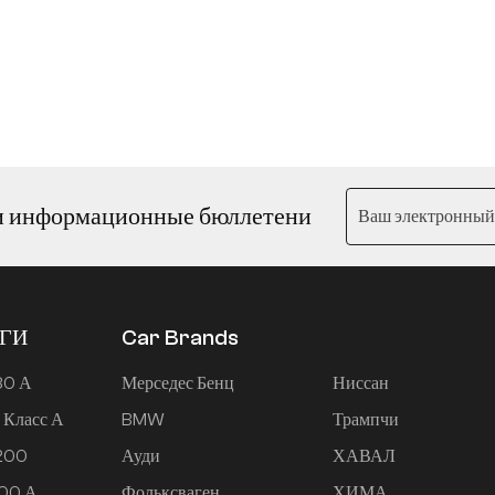
туальным вождением Huawei и интеллектуальной кабиной,
ается, что новые Dreamers также будут оснащены новейшей LAN
истема PHEV LAN Map, которая имеет самый длительный срок
стой электроэнергии: 260 км, 420 кВт, 840 Н·м и самую сильн
ую мощность. Расход топлива при потере мощности составляет
6 л/100 км, а общий срок службы батареи составляет более 1200 км
етные данные еще официально не объявлены. (Сборник/Auto Ho
и информационные бюллетени
ЕГИ
Car Brands
80 А
Мерседес Бенц
Ниссан
 Класс А
BMW
Трампчи
 200
Ауди
ХАВАЛ
200 А
Фольксваген
ХИМА