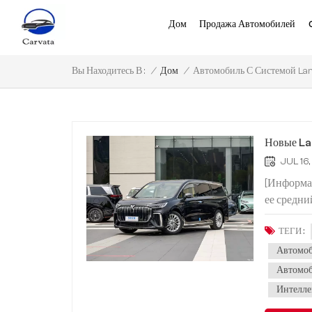
Дом
Продажа Автомобилей
Автомобиль С Системой La
/
Дом
/
Вы Находитесь В :
Новые La
JUL 16
[Информац
ее средни
официальн
ТЕГИ :
построен 
использо
Автомоб
кабины. Н
Автомоб
от 339 9
Интелле
автомоби