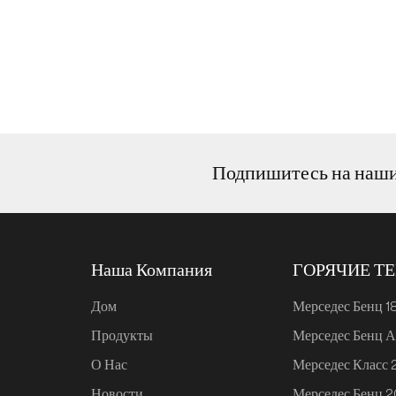
интеллек
предполаг
Морская с
службы чи
комплексн
всего 5,3
но конкр
Zhouyi)
Подпишитесь на наш
Наша Компания
ГОРЯЧИЕ Т
Дом
Мерседес Бенц 1
Продукты
Мерседес Бенц А
О Нас
Мерседес Класс
Новости
Мерседес Бенц 