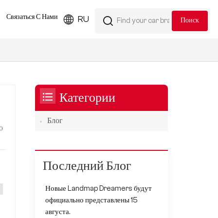
Связаться С Нами
RU
Категории
Блог
о
Последний Блог
не
Новые Landmap Dreamers будут
официально представлены 15
августа.