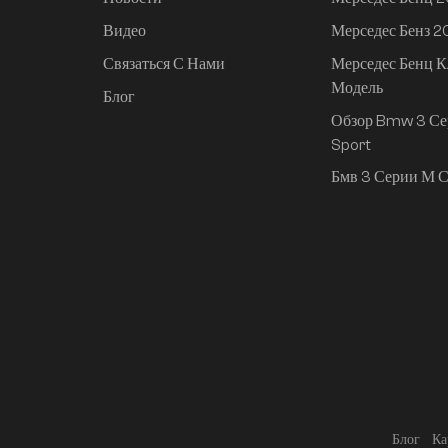
Видео
Мерседес Бенз 
Связаться С Нами
Мерседес Бенц К
Модель
Блог
Обзор Bmw 3 Се
Sport
Бмв 3 Серии М С
Блог
Ка