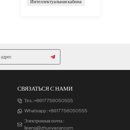
Интеллектуальная кабина
.
ую
,
me
СВЯЗАТЬСЯ С НАМИ
Тел. :
+8617756050555
Whatsapp :
+8617756050555
Электронная почта :
lipeng@zhuoyacar.com