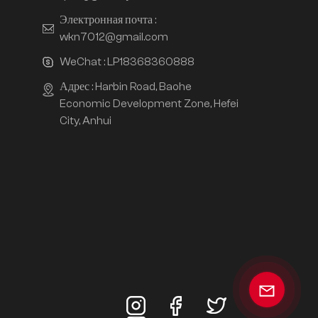
Электронная почта :
wkn7012@gmail.com
WeChat :
LP18368360888
Адрес : Harbin Road, Baohe
Economic Development Zone, Hefei
City, Anhui