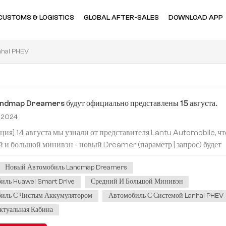
CUSTOMS & LOGISTICS
GLOBAL AFTER-SALES
DOWNLOAD APP
nhai PHEV
ndmap Dreamers будут официально представлены 15 августа.
, 2024
ия] 14 августа мы узнали от представителя Lantu Automobile, чт
й и большой минивэн - новый Dreamer (параметр | запрос) будет
о представлен 15 августа. Предполагается, что автомобиль будет
Новый Автомобиль Landmap Dreamers
компанией Huawei и Сотрудничество по локальной сети и
вание интеллектуального вождения Huawei и интеллектуальной
иль Huawei Smart Drive
Средний И Большой Минивэн
асколько мы понимаем, в продаже есть 9 моделей Dreamer по це
иль С Чистым Аккумулятором
Автомобиль С Системой Lanhai PHEV
00 до 639 900 юаней. На данный момент информации об этом
ктуальная Кабина
ле меньше, судя по фотографиям предыдущих дорожных