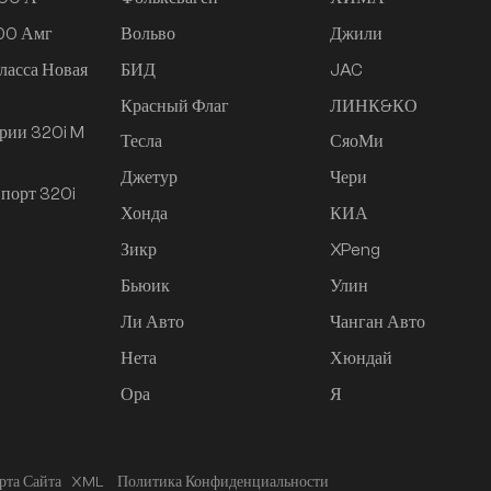
200 Амг
Вольво
Джили
ласса Новая
БИД
JAC
Красный Флаг
ЛИНК&КО
рии 320i M
Тесла
СяоМи
Джетур
Чери
порт 320i
Хонда
КИА
Зикр
XPeng
Бьюик
Улин
Ли Авто
Чанган Авто
Нета
Хюндай
Ора
Я
рта Сайта
XML
Политика Конфиденциальности