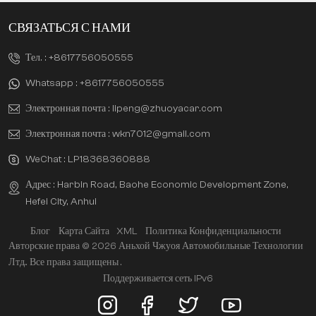
СВЯЗАТЬСЯ С НАМИ
Тел. :
+8617756050555
Whatsapp :
+8617756050555
Электронная почта :
lipeng@zhuoyacar.com
Электронная почта :
wkn7012@gmail.com
WeChat :
LP18368360888
Адрес : Harbin Road, Baohe Economic Development Zone,
Hefei City, Anhui
Блог
Карта Сайта
XML
Политика Конфиденциальности
Авторские права © 2026 Аньхой Чжуоя Автомобильные Технологии
Лтд.. Все права защищены .
Поддерживается сеть IPv6