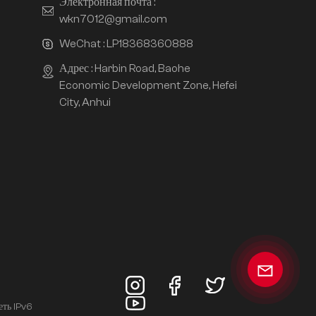
Электронная почта :
wkn7012@gmail.com
WeChat :
LP18368360888
Адрес : Harbin Road, Baohe
Economic Development Zone, Hefei
City, Anhui
еть IPv6