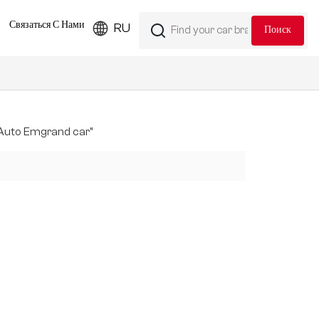
Связаться С Нами
RU
 Auto Emgrand car"