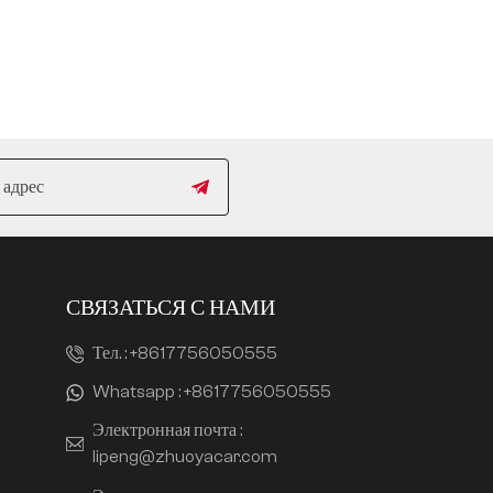
СВЯЗАТЬСЯ С НАМИ
Тел. :
+8617756050555
Whatsapp :
+8617756050555
Электронная почта :
lipeng@zhuoyacar.com