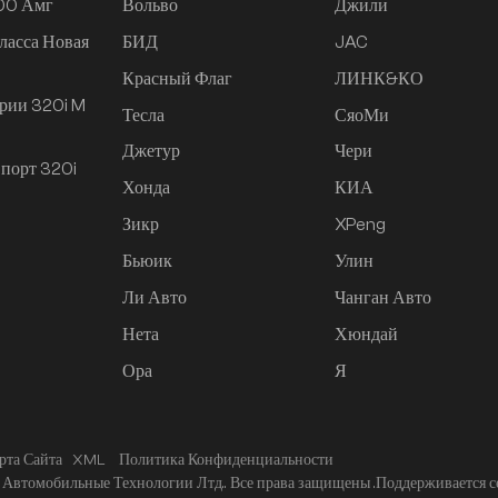
200 Амг
Вольво
Джили
ласса Новая
БИД
JAC
Красный Флаг
ЛИНК&КО
рии 320i M
Тесла
СяоМи
Джетур
Чери
порт 320i
Хонда
КИА
Зикр
XPeng
Бьюик
Улин
Ли Авто
Чанган Авто
Нета
Хюндай
Ора
Я
рта Сайта
XML
Политика Конфиденциальности
Автомобильные Технологии Лтд.. Все права защищены .
Поддерживается с