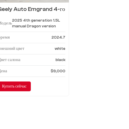
Geely Auto Emgrand 4-го
поколения 1.5LCVT версия
2025 4th generation 1.5L
Dragon
Модель
manual Dragon version
Время
2024.7
Внешний цвет
white
вет салона
black
Цена
$9,000
Купить сейчас