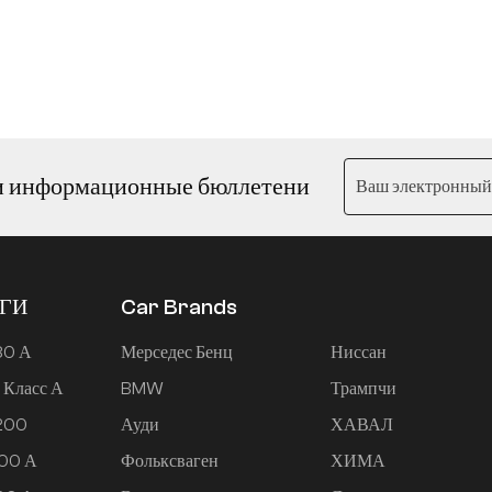
и информационные бюллетени
ЕГИ
Car Brands
80 А
Мерседес Бенц
Ниссан
 Класс А
BMW
Трампчи
 200
Ауди
ХАВАЛ
200 А
Фольксваген
ХИМА