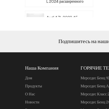
L 2024 расширенного
диапазона 220
Audi A7L 2022 45
TFSI quattro S-line
Wind Knight
Подпишитесь на наш
Ли Авто L6 2024
Макс.
Наша Компания
ГОРЯЧИЕ Т
Ли Авто L6 2024 Про
Дом
Мерседес Бенц 1
Продукты
Мерседес Бенц А
Mi SU7 2024, 700 км,
О Нас
Мерседес Класс
задний привод,
дальнобойная версия
Новости
Мерседес Бенц 
для умного вождения