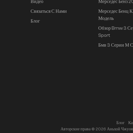
Видео
Мерседес Бенз 
Связаться С Нами
Мерседес Бенц К
Mi SU7 2024, 830 км,
Модель
задний привод,
Блог
сверхдолгий срок
Обзор Bmw 3 Се
службы,
Sport
интеллектуальное
Бмв 3 Серии М С
вождение высокого
класса, версия Pro
Блог
Ка
Авторские права © 2026 Аньхой Чжуоя 