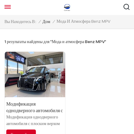
Мода И Атмосфера Benz MPV
Вы Находитесь В :
/
Дом
/
1 результаты найдены для "Мода и атмосфера Benz MPV"
Модификация
однодверного автомобиля с
плоским верхом Benz Vito
Модификация однодверного
автомобиля с плоским верхом
Mercedes-Benz Vito