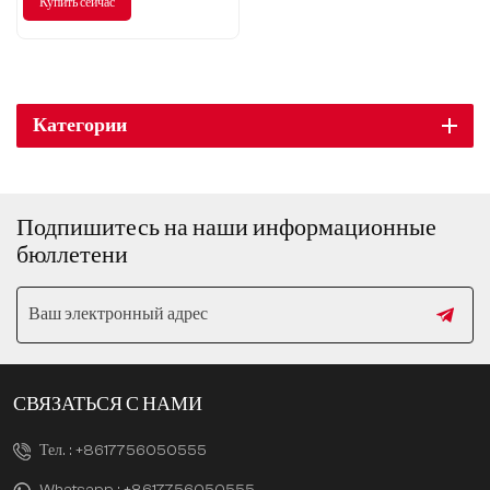
Купить сейчас
представляет собой сочетание
роскошной и практичной
бизнес-модели.
Категории
Подпишитесь на наши информационные
бюллетени
СВЯЗАТЬСЯ С НАМИ
Тел. :
+8617756050555
Whatsapp :
+8617756050555