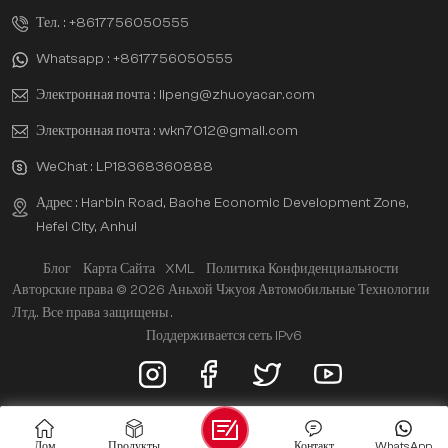
Тел. :
+8617756050555
Whatsapp :
+8617756050555
Электронная почта :
lipeng@zhuoyacar.com
Электронная почта :
wkn7012@gmail.com
WeChat :
LP18368360888
Адрес : Harbin Road, Baohe Economic Development Zone,
Hefei City, Anhui
Блог
Карта Сайта
XML
Политика Конфиденциальности
Авторские права © 2026 Аньхой Чжуоя Автомобильные Технологии
Лтд.. Все права защищены .
Поддерживается сеть IPv6
Дом
Продукты
Контакт
WhatsApp