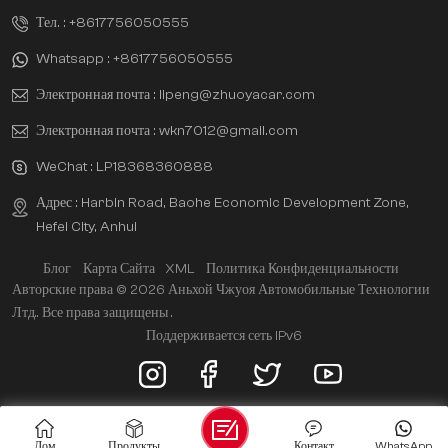
Тел. :
+8617756050555
Whatsapp :
+8617756050555
Электронная почта :
lipeng@zhuoyacar.com
Электронная почта :
wkn7012@gmail.com
WeChat :
LP18368360888
Адрес : Harbin Road, Baohe Economic Development Zone,
Hefei City, Anhui
Блог
Карта Сайта
XML
Политика Конфиденциальности
Авторские права © 2026 Аньхой Чжуоя Автомобильные Технологии
Лтд.. Все права защищены .
Поддерживается сеть IPv6
Дом
Продукты
Контакт
WhatsApp