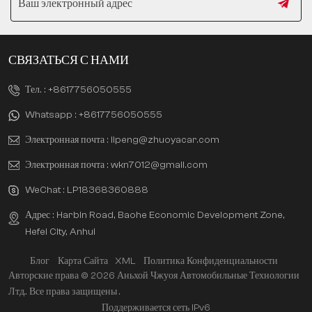
СВЯЗАТЬСЯ С НАМИ
Тел. :
+8617756050555
Whatsapp :
+8617756050555
Электронная почта :
lipeng@zhuoyacar.com
Электронная почта :
wkn7012@gmail.com
WeChat :
LP18368360888
Адрес : Harbin Road, Baohe Economic Development Zone,
Hefei City, Anhui
Блог
Карта Сайта
XML
Политика Конфиденциальности
Авторские права © 2026 Аньхой Чжуоя Автомобильные Технологии
Лтд.. Все права защищены .
Поддерживается сеть IPv6