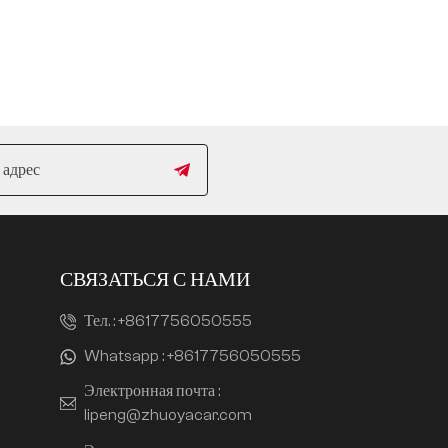
СВЯЗАТЬСЯ С НАМИ
Тел. :
+8617756050555
Whatsapp :
+8617756050555
Электронная почта :
lipeng@zhuoyacar.com