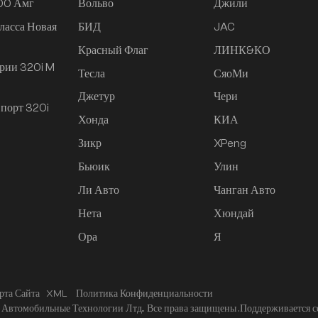
200 Амг
Вольво
Джили
ласса Новая
БИД
JAC
Красный Флаг
ЛИНК&КО
рии 320i M
Тесла
СяоМи
Джетур
Чери
порт 320i
Хонда
КИА
Зикр
XPeng
Бьюик
Улин
Ли Авто
Чанган Авто
Нета
Хюндай
Ора
Я
рта Сайта
XML
Политика Конфиденциальности
Автомобильные Технологии Лтд.. Все права защищены .
Поддерживается с