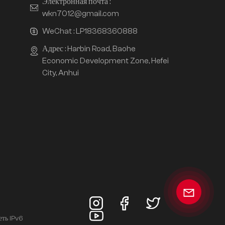
Электронная почта :
wkn7012@gmail.com
WeChat :
LP18368360888
Адрес : Harbin Road, Baohe
Economic Development Zone, Hefei
City, Anhui
еть IPv6