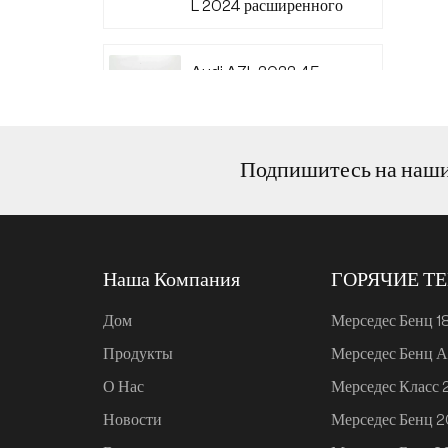
L 2024 расширенного
диапазона 220
Audi A7L 2022 45
TFSI quattro S-line
Wind Knight
Подпишитесь на наш
Ли Авто L6 2024
Макс.
Наша Компания
ГОРЯЧИЕ Т
Ли Авто L6 2024 Про
Дом
Мерседес Бенц 1
Продукты
Мерседес Бенц А
Mi SU7 2024, 700 км,
О Нас
Мерседес Класс
задний привод,
дальнобойная версия
Новости
Мерседес Бенц 
для умного вождения