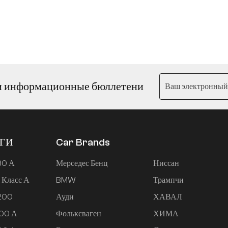
и информационные бюллетени
ЕГИ
Car Brands
80 А
Мерседес Бенц
Ниссан
 Класс А
BMW
Трампчи
 200
Ауди
ХАВАЛ
200 А
Фольксваген
ХИМА