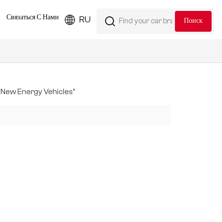
Связаться С Нами
RU
 New Energy Vehicles"