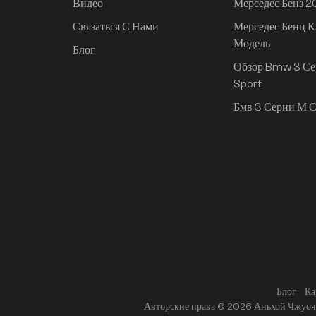
Видео
Мерседес Бенз 
Связаться С Нами
Мерседес Бенц К
Mi SU7 2024, 830 км,
Модель
задний привод,
Блог
сверхдолгий срок
Обзор Bmw 3 Се
службы,
Sport
интеллектуальное
Бмв 3 Серии М С
вождение высокого
класса, версия Pro
Блог
Ка
Авторские права © 2026 Аньхой Чжуоя 