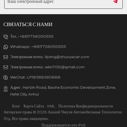
СВЯЗАТЬСЯ С НАМИ
Тел. :
+8617756050555
Whatsapp :
+8617756050555
Электронная почта :
lipeng@zhuoyacar.com
Электронная почта :
wkn7012@gmail.com
WeChat :
LP18368360888
Адрес : Harbin Road, Baohe Economic Development Zone,
Hefei City, Anhui
Блог
Карта Сайта
XML
Политика Конфиденциальности
Авторские права © 2026 Аньхой Чжуоя Автомобильные Технологии
Лтд.. Все права защищены .
Поддерживается сеть IPv6