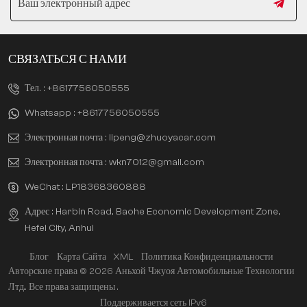
СВЯЗАТЬСЯ С НАМИ
Тел. :
+8617756050555
Whatsapp :
+8617756050555
Электронная почта :
lipeng@zhuoyacar.com
Электронная почта :
wkn7012@gmail.com
WeChat :
LP18368360888
Адрес : Harbin Road, Baohe Economic Development Zone,
Hefei City, Anhui
Блог
Карта Сайта
XML
Политика Конфиденциальности
Авторские права © 2026 Аньхой Чжуоя Автомобильные Технологии
Лтд.. Все права защищены .
Поддерживается сеть IPv6