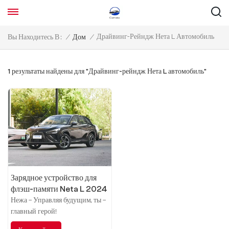
Драйвинг-Рейндж Нета L Автомобиль
Вы Находитесь В :
/
Дом
/
1 результаты найдены для "Драйвинг-рейндж Нета L автомобиль"
Зарядное устройство для
флэш-памяти Neta L 2024
расширенного диапазона
Нежа – Управляя будущим, ты –
220
главный герой!