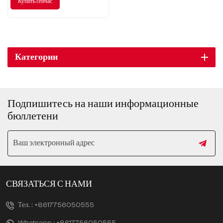
Купить сейчас
бренда BMW, BMW Brilliance 3
серии подарит вам уникальные
впечатления от вождения,
превосходные ходовые качества
и выдающееся качество сборки.
Категории
Подпишитесь на наши информационные
бюллетени
СВЯЗАТЬСЯ С НАМИ
Тел. :
+8617756050555
Whatsapp :
+8617756050555