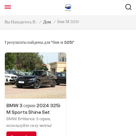
Бмв М 325i
Вы Находитесь В :
/
Дом
/
1 результаты найдены для "бмв м 325i"
BMW 3 серии 2024 325i
M Sports Shine Set
BMW Brilliance 3 серии,
используйте силу мечты!
Унаследовав спортивный дух