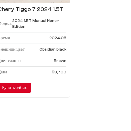
Chery Tiggo 7 2024 1.5T
Руководство по
2024 1.5T Manual Honor
эксплуатации Honor
Модель
Edition
Edition
Время
2024.05
Внешний цвет
Obsidian black
вет салона
Brown
Цена
$9,700
Купить сейчас