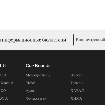
и информационные бюллетени
ЕГИ
Car Brands
80 А
Мерседес Бенц
Ниссан
 Класс А
BMW
Трампчи
 200
Ауди
ХАВАЛ
200 А
Фольксваген
ХИМА