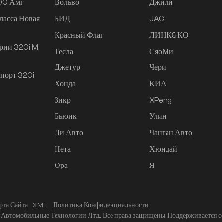
200 Амг
Вольво
Джили
ласса Новая
БИД
JAC
Красный Флаг
ЛИНК&КО
рии 320i M
Тесла
СяоМи
Джетур
Чери
порт 320i
Хонда
КИА
Зикр
XPeng
Бьюик
Улин
Ли Авто
Чанган Авто
Нета
Хюндай
Ора
Я
рта Сайта
XML
Политика Конфиденциальности
Автомобильные Технологии Лтд.. Все права защищены .
Поддерживается с