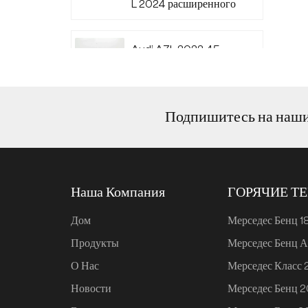
L 2024 расширенного
диапазона 220
Audi A7L 2022 45
TFSI quattro S-line
Wind Knight
Подпишитесь на наш
Ли Авто L6 2024
Макс.
Наша Компания
ГОРЯЧИЕ Т
Ли Авто L6 2024 Про
Дом
Мерседес Бенц 1
Продукты
Мерседес Бенц А
Mi SU7 2024, 700 км,
О Нас
Мерседес Класс
задний привод,
дальнобойная версия
Новости
Мерседес Бенц 
для умного вождения