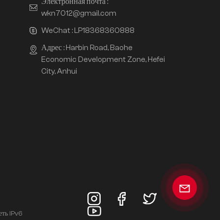
Электронная почта :
wkn7012@gmail.com
WeChat :
LP18368360888
Адрес : Harbin Road, Baohe
Economic Development Zone, Hefei
City, Anhui
еть IPv6