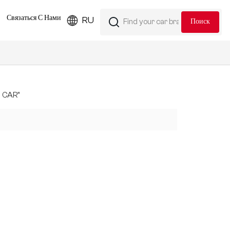
Связаться С Нами
RU
7 CAR"