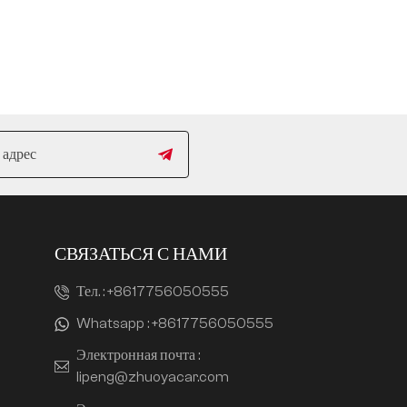
СВЯЗАТЬСЯ С НАМИ
Тел. :
+8617756050555
Whatsapp :
+8617756050555
Электронная почта :
lipeng@zhuoyacar.com