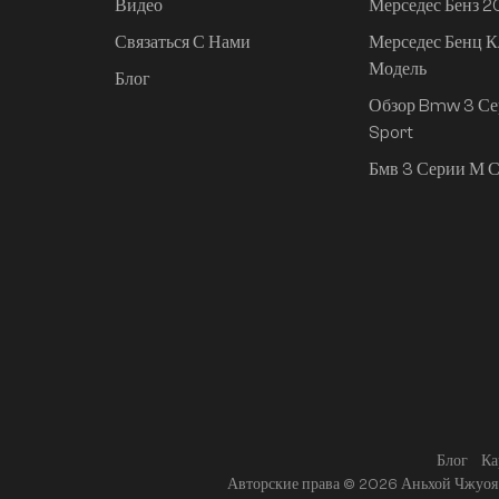
Видео
Мерседес Бенз 
Связаться С Нами
Мерседес Бенц К
Mi SU7 2024, 830 км,
Модель
задний привод,
Блог
сверхдолгий срок
Обзор Bmw 3 Се
службы,
Sport
интеллектуальное
Бмв 3 Серии М С
вождение высокого
класса, версия Pro
Блог
Ка
Авторские права © 2026 Аньхой Чжуоя 