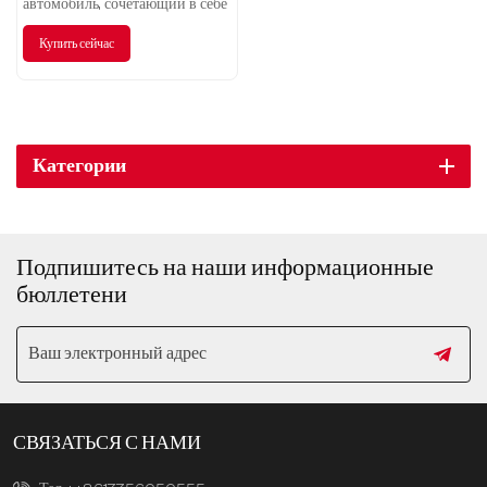
автомобиль, сочетающий в себе
элегантный стиль и спортивные
Купить сейчас
характеристики, предлагает вам
новый уровень роскоши
благодаря исключительному
качеству и выдающимся
впечатлениям от вождения.
Категории
Подпишитесь на наши информационные
бюллетени
СВЯЗАТЬСЯ С НАМИ