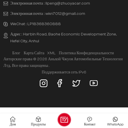
Электронная почта :
lipeng@zhuoyacar.com
Электронная почта :
wkn7012@gmail.com
WeChat :
LP18368360888
Адрес : Harbin Road, Baohe Economic Development Zone,
Hefei City, Anhui
Блог
Карта Сайта
XML
Политика Конфиденциальности
Авторские права © 2026 Аньхой Чжуоя Автомобильные Технологии
Лтд.. Все права защищены .
Поддерживается сеть IPv6
Дом
Продукты
Контакт
WhatsApp