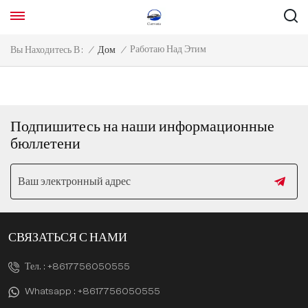
Работаю Над Этим
Вы Находитесь В :
/
Дом
/
Подпишитесь на наши информационные
бюллетени
СВЯЗАТЬСЯ С НАМИ
Тел. :
+8617756050555
Whatsapp :
+8617756050555