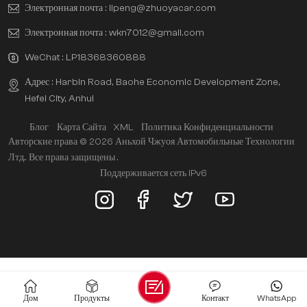
Электронная почта :
lipeng@zhuoyacar.com
Электронная почта :
wkn7012@gmail.com
WeChat :
LP18368360888
Адрес : Harbin Road, Baohe Economic Development Zone,
Hefei City, Anhui
Блог
Карта Сайта
XML
Политика Конфиденциальности
Авторские права © 2026 Аньхой Чжуоя Автомобильные Технологии
Лтд.. Все права защищены .
Поддерживается сеть IPv6
Дом
Продукты
Контакт
WhatsApp