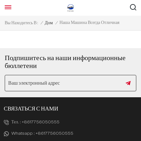
Наша Машина Всегда Отличная
Вы Находитесь В :
/
Дом
/
Подпишитесь на наши информационные
бюллетени
СВЯЗАТЬСЯ С НАМИ
Тел. :
+8617756050555
Whatsapp :
+8617756050555