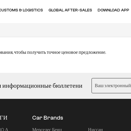
CUSTOMS & LOGISTICS
GLOBAL AFTER-SALES
DOWNLOAD APP
ования, чтобы получить точное ценовое предложение.
и информационные бюллетени
ЕГИ
Car Brands
80 А
Мерседес Бенц
Ниссан