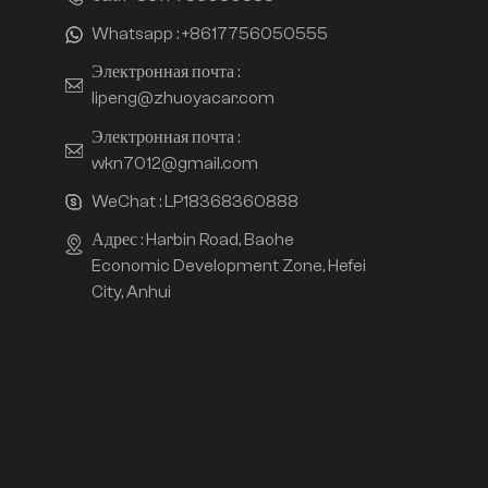
Whatsapp :
+8617756050555
Электронная почта :
lipeng@zhuoyacar.com
Электронная почта :
wkn7012@gmail.com
WeChat :
LP18368360888
Адрес : Harbin Road, Baohe
Economic Development Zone, Hefei
City, Anhui