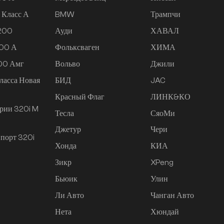
 Класс А
BMW
Трампчи
 200
Ауди
ХАВАЛ
200 А
Фольксваген
ХИМА
200 Амг
Вольво
Джили
ласса Новая
БИД
JAC
Красный Флаг
ЛИНК&КО
рии 320i M
Тесла
СяоМи
Джетур
Чери
порт 320i
Хонда
КИА
Зикр
XPeng
Бьюик
Улин
Ли Авто
Чанган Авто
Нета
Хюндай