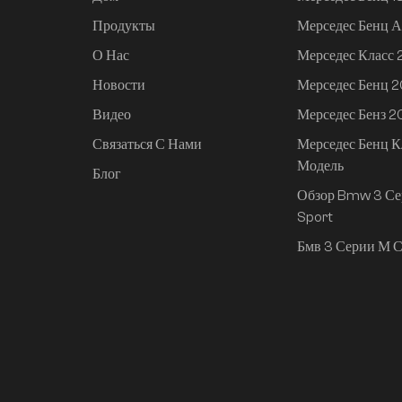
Продукты
Мерседес Бенц А
О Нас
Мерседес Класс
Новости
Мерседес Бенц 
Видео
Мерседес Бенз 
Связаться С Нами
Мерседес Бенц К
Модель
Блог
Обзор Bmw 3 Се
Sport
Бмв 3 Серии М С